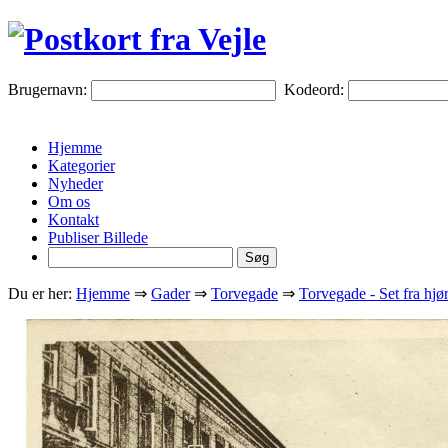
Brugernavn:
Kodeord:
Hjemme
Kategorier
Nyheder
Om os
Kontakt
Publiser Billede
Du er her:
Hjemme
⇒
Gader
⇒
Torvegade
⇒
Torvegade - Set fra hjør