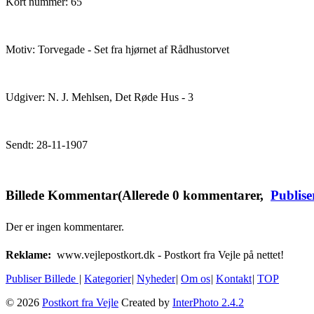
Kort nummer: 65
Motiv: Torvegade - Set fra hjørnet af Rådhustorvet
Udgiver: N. J. Mehlsen, Det Røde Hus - 3
Sendt: 28-11-1907
Billede Kommentar
(Allerede
0
kommentarer,
Publis
Der er ingen kommentarer.
Reklame:
www.vejlepostkort.dk - Postkort fra Vejle på nettet!
Publiser Billede
|
Kategorier
|
Nyheder
|
Om os
|
Kontakt
|
TOP
© 2026
Postkort fra Vejle
Created by
InterPhoto 2.4.2