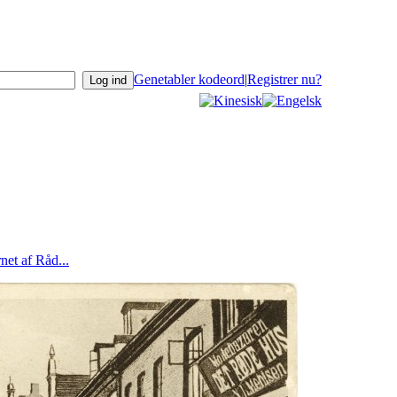
Genetabler kodeord
|
Registrer nu?
net af Råd...