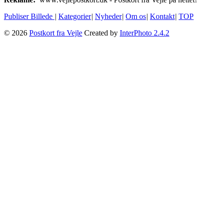
Publiser Billede
|
Kategorier
|
Nyheder
|
Om os
|
Kontakt
|
TOP
© 2026
Postkort fra Vejle
Created by
InterPhoto 2.4.2