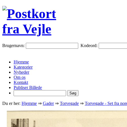
Brugernavn:
Kodeord:
Hjemme
Kategorier
Nyheder
Om os
Kontakt
Publiser Billede
Du er her:
Hjemme
⇒
Gader
⇒
Torvegade
⇒
Torvegade - Set fra nor