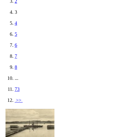
2
3
4
5
6
7
8
...
73
>>