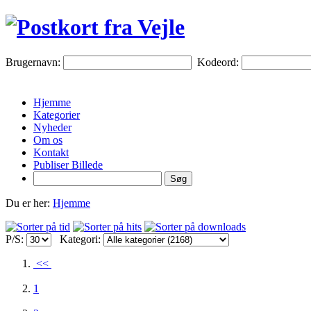
Brugernavn:
Kodeord:
Hjemme
Kategorier
Nyheder
Om os
Kontakt
Publiser Billede
Du er her:
Hjemme
P/S:
Kategori:
<<
1