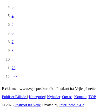
3
4
5
6
7
8
...
73
>>
Reklame:
www.vejlepostkort.dk - Postkort fra Vejle på nettet!
Publiser Billede
|
Kategorier
|
Nyheder
|
Om os
|
Kontakt
|
TOP
© 2026
Postkort fra Vejle
Created by
InterPhoto 2.4.2