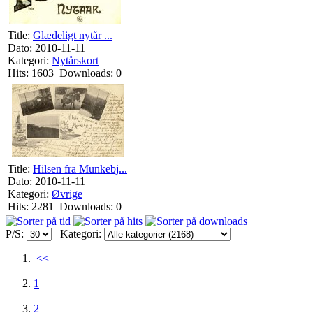
Title:
Glædeligt nytår ...
Dato: 2010-11-11
Kategori:
Nytårskort
Hits: 1603 Downloads: 0
Title:
Hilsen fra Munkebj...
Dato: 2010-11-11
Kategori:
Øvrige
Hits: 2281 Downloads: 0
P/S:
Kategori:
<<
1
2